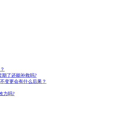
？
过期了还能补救吗?
不变更会有什么后果？
效力吗?