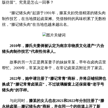
版仿冒”。究竟是怎么一回事？
“滕记猪头肉”起源于1991年，滕某夫妇凭借精湛的猪头肉
制作技艺，在当地摆起卤菜摊。凭借独特的风味积累了无数粉
丝，“滕记猪头肉”在当地也越来越出名。
2010年，滕氏夫妻俩被认定为南京非物质文化遗产“六合
猪头肉制作技艺”代表性传承人。
故事的另一方正是腾某妻子的妹妹常某，早年在卤肉店里
帮忙。2009年，常某决定单干，在常记卤菜店附近开了家店。
2022年，她申请注册了“滕记常青”商标，并将店铺招牌也
换成了“滕记常青卤菜店”，不过玻璃橱窗上还保留着“老字号
猪头肉”的字样。
与此同时，
滕某的女儿也在2021和2022年分别注册了“滕
永林卤菜—滕记猪头肉”商标，并在同一个的街道上开了新