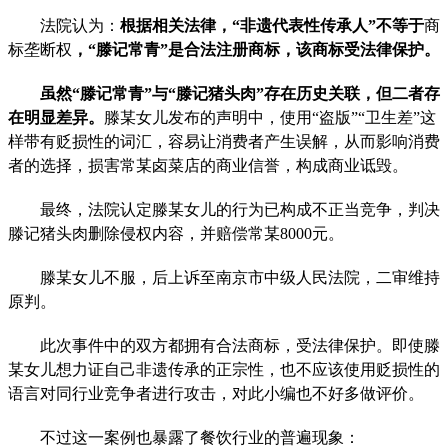
法院认为：
根据相关法律，“非遗代表性传承人”不等于
商
标垄断权
，“滕记常青”是合法注册商标，该商标受法律保护。
虽然“滕记常青”与“滕记猪头肉”存在历史关联，但二者存
在明显差异。
滕某女儿发布的声明中，使用“盗版”“卫生差”这
样带有贬损性的词汇，容易让消费者产生误解，从而影响消费
者的选择，损害常某卤菜店的商业信誉，构成商业诋毁。
最终，法院认定滕某女儿的行为已构成不正当竞争，判决
滕记猪头肉删除侵权内容，并赔偿常某8000元。
滕某女儿不服，后上诉至南京市中级人民法院，二审维持
原判。
此次事件中的双方都拥有合法商标，受法律保护。即使滕
某女儿想力证自己非遗传承的正宗性，也不应该使用贬损性的
语言对同行业竞争者进行攻击，对此小编也不好多做评价。
不过这一案例也暴露了餐饮行业的普遍现象：