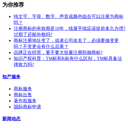
为你推荐
纯文字、字母、数字、声音或颜色组合可以注册为商标
吗？
注册商标的有效期是10年，续展手续应该提前多久办理?
过期了还能补救吗?
商标注册地址变了，或者公司改名了，必须要做变更
吗？不变更会有什么后果？
​品牌正在经营，要不要大批量注册防御商标?
知识产权科普：TM标和R标有什么区别，TM标具备法
律效力吗?
知产服务
商标服务
商标出售
著作权服务
国际商标申请
新闻动态