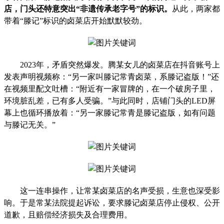
店，门头还特意突出“非遗传承老字号”的标识。
从此，两家都
带着“滕记”标识的卤菜店开始默默较劲。
2023年，矛盾突然爆发。腾某女儿的卤菜店在抖音账号上
发表声明视频称：“另一家叫滕记常青卤菜，系滕记盗版！”还
在视频里配文吐槽：“附近有一家冒牌的，在一个破房子里，
环境脏乱差，已有多人受骗。”与此同时，店铺门头的LED屏
幕上也循环播放着：“另一家滕记常青是滕记盗版，如有问题
与滕记无关。”
这一连串操作，让常某卤菜店的名声受损，生意也深受影
响。于是常某法院提起诉讼，要求滕记卤菜店停止侵权、公开
道歉，且赔偿经济损失及合理费用。