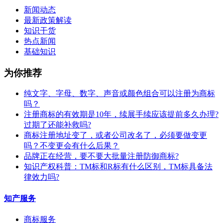
新闻动态
最新政策解读
知识干货
热点新闻
基础知识
为你推荐
纯文字、字母、数字、声音或颜色组合可以注册为商标
吗？
注册商标的有效期是10年，续展手续应该提前多久办理?
过期了还能补救吗?
商标注册地址变了，或者公司改名了，必须要做变更
吗？不变更会有什么后果？
​品牌正在经营，要不要大批量注册防御商标?
知识产权科普：TM标和R标有什么区别，TM标具备法
律效力吗?
知产服务
商标服务