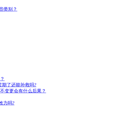
些类别？
？
过期了还能补救吗?
不变更会有什么后果？
效力吗?