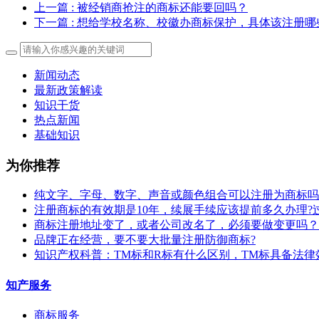
上一篇
: 被经销商抢注的商标还能要回吗？
下一篇
: 想给学校名称、校徽办商标保护，具体该注册哪
新闻动态
最新政策解读
知识干货
热点新闻
基础知识
为你推荐
纯文字、字母、数字、声音或颜色组合可以注册为商标吗
注册商标的有效期是10年，续展手续应该提前多久办理?
商标注册地址变了，或者公司改名了，必须要做变更吗？
​品牌正在经营，要不要大批量注册防御商标?
知识产权科普：TM标和R标有什么区别，TM标具备法律
知产服务
商标服务