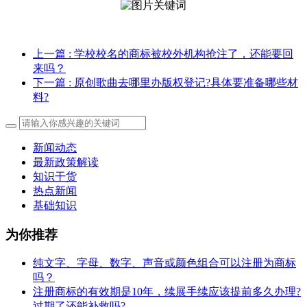
上一篇
: 学校校名的商标被校外机构抢注了，还能要回
来吗？
下一篇
: 原创歌曲去哪里办版权登记?具体要准备哪些材
料?
新闻动态
最新政策解读
知识干货
热点新闻
基础知识
为你推荐
纯文字、字母、数字、声音或颜色组合可以注册为商标
吗？
注册商标的有效期是10年，续展手续应该提前多久办理?
过期了还能补救吗?