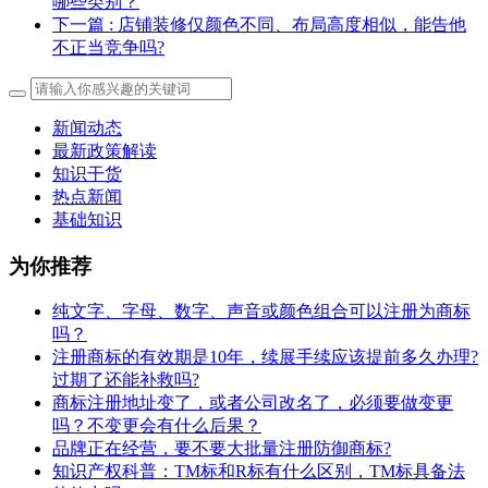
哪些类别？
下一篇
: 店铺装修仅颜色不同、布局高度相似，能告他
不正当竞争吗?
新闻动态
最新政策解读
知识干货
热点新闻
基础知识
为你推荐
纯文字、字母、数字、声音或颜色组合可以注册为商标
吗？
注册商标的有效期是10年，续展手续应该提前多久办理?
过期了还能补救吗?
商标注册地址变了，或者公司改名了，必须要做变更
吗？不变更会有什么后果？
​品牌正在经营，要不要大批量注册防御商标?
知识产权科普：TM标和R标有什么区别，TM标具备法