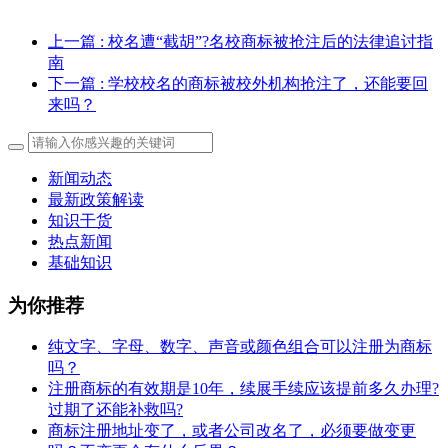
上一篇
: 校名遭“截胡”?名校商标被抢注后的法律追讨指
南
下一篇
: 学校校名的商标被校外机构抢注了，还能要回
来吗？
新闻动态
最新政策解读
知识干货
热点新闻
基础知识
为你推荐
纯文字、字母、数字、声音或颜色组合可以注册为商标
吗？
注册商标的有效期是10年，续展手续应该提前多久办理?
过期了还能补救吗?
商标注册地址变了，或者公司改名了，必须要做变更