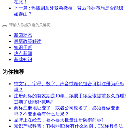
在此！
下一篇
: 热播剧意外紧急撤档，背后商标布局是否能稳
如泰山？
新闻动态
最新政策解读
知识干货
热点新闻
基础知识
为你推荐
纯文字、字母、数字、声音或颜色组合可以注册为商标
吗？
注册商标的有效期是10年，续展手续应该提前多久办理?
过期了还能补救吗?
商标注册地址变了，或者公司改名了，必须要做变更
吗？不变更会有什么后果？
​品牌正在经营，要不要大批量注册防御商标?
知识产权科普：TM标和R标有什么区别，TM标具备法