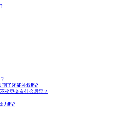
？
？
过期了还能补救吗?
不变更会有什么后果？
效力吗?