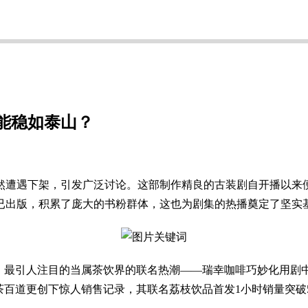
能稳如泰山？
遭遇下架，引发广泛讨论。这部制作精良的古装剧自开播以来便
就已出版，积累了庞大的书粉群体，这也为剧集的热播奠定了坚实
最引人注目的当属茶饮界的联名热潮——瑞幸咖啡巧妙化用剧中"
茶百道更创下惊人销售记录，其联名荔枝饮品首发1小时销量突破5