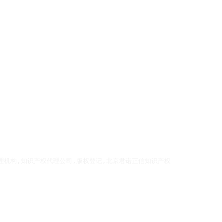
理机构,知识产权代理公司,版权登记,北京君诺正信知识产权