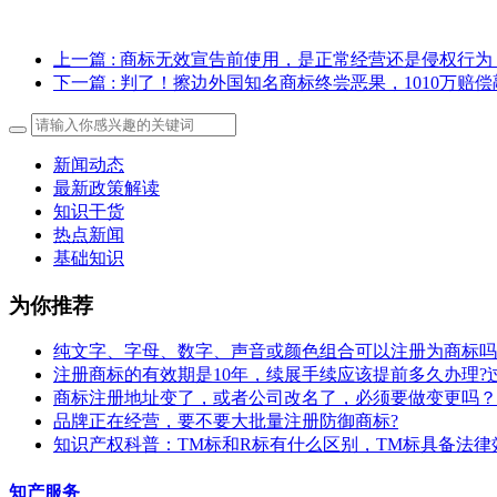
上一篇
: 商标无效宣告前使用，是正常经营还是侵权行为
下一篇
: 判了！擦边外国知名商标终尝恶果，1010万赔
新闻动态
最新政策解读
知识干货
热点新闻
基础知识
为你推荐
纯文字、字母、数字、声音或颜色组合可以注册为商标吗
注册商标的有效期是10年，续展手续应该提前多久办理?
商标注册地址变了，或者公司改名了，必须要做变更吗？
​品牌正在经营，要不要大批量注册防御商标?
知识产权科普：TM标和R标有什么区别，TM标具备法律
知产服务