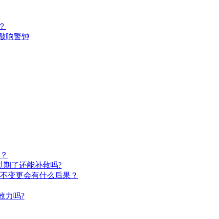
？
偿敲响警钟
？
过期了还能补救吗?
不变更会有什么后果？
效力吗?