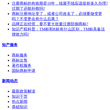
注册商标的有效期是10年，续展手续应该提前多久办理?
过期了还能补救吗?
商标注册地址变了，或者公司改名了，必须要做变更
吗？不变更会有什么后果？
​品牌正在经营，要不要大批量注册防御商标?
知识产权科普：TM标和R标有什么区别，TM标具备法
律效力吗?
知产服务
商标服务
商标出售
著作权服务
国际商标申请
新闻动态
最新政策解读
知识干货
热点新闻
基础知识