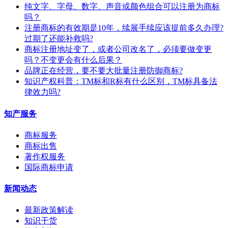
纯文字、字母、数字、声音或颜色组合可以注册为商标
吗？
注册商标的有效期是10年，续展手续应该提前多久办理?
过期了还能补救吗?
商标注册地址变了，或者公司改名了，必须要做变更
吗？不变更会有什么后果？
​品牌正在经营，要不要大批量注册防御商标?
知识产权科普：TM标和R标有什么区别，TM标具备法
律效力吗?
知产服务
商标服务
商标出售
著作权服务
国际商标申请
新闻动态
最新政策解读
知识干货