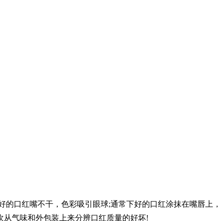
的口红嘴不干，色彩吸引眼球;通常下好的口红涂抹在嘴唇上，
欢从气味和外包装上来分辨口红质量的好坏!