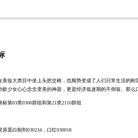
标
妆大类目中坐上头把交椅，也顺势变成了人们日常生活的刚需
妙龄少女心心念念变美的神器，更是经济低迷期的不倒翁。那么
类0306群组和第21类2110群组
蛋白制剂030234，口红030018