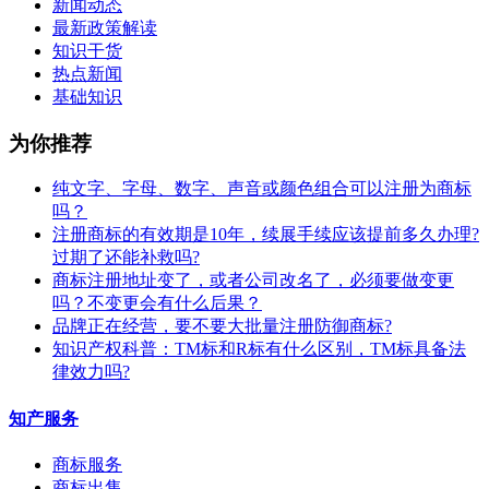
新闻动态
最新政策解读
知识干货
热点新闻
基础知识
为你推荐
纯文字、字母、数字、声音或颜色组合可以注册为商标
吗？
注册商标的有效期是10年，续展手续应该提前多久办理?
过期了还能补救吗?
商标注册地址变了，或者公司改名了，必须要做变更
吗？不变更会有什么后果？
​品牌正在经营，要不要大批量注册防御商标?
知识产权科普：TM标和R标有什么区别，TM标具备法
律效力吗?
知产服务
商标服务
商标出售