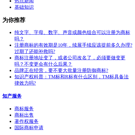
热点新闻
基础知识
为你推荐
纯文字、字母、数字、声音或颜色组合可以注册为商标
吗？
注册商标的有效期是10年，续展手续应该提前多久办理?
过期了还能补救吗?
商标注册地址变了，或者公司改名了，必须要做变更
吗？不变更会有什么后果？
​品牌正在经营，要不要大批量注册防御商标?
知识产权科普：TM标和R标有什么区别，TM标具备法
律效力吗?
知产服务
商标服务
商标出售
著作权服务
国际商标申请