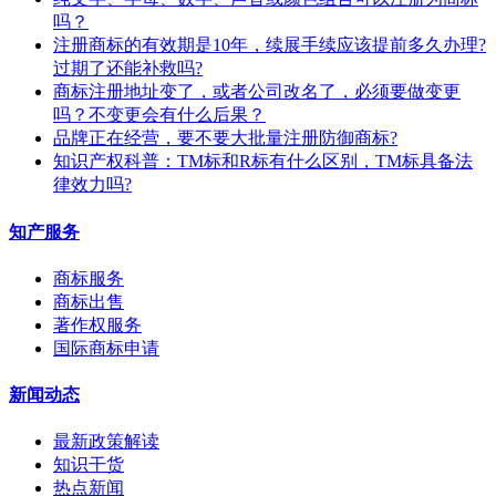
吗？
注册商标的有效期是10年，续展手续应该提前多久办理?
过期了还能补救吗?
商标注册地址变了，或者公司改名了，必须要做变更
吗？不变更会有什么后果？
​品牌正在经营，要不要大批量注册防御商标?
知识产权科普：TM标和R标有什么区别，TM标具备法
律效力吗?
知产服务
商标服务
商标出售
著作权服务
国际商标申请
新闻动态
最新政策解读
知识干货
热点新闻