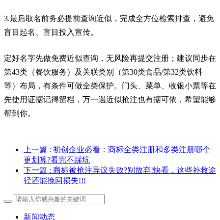
3.最后取名前务必提前查询近似，完成全方位检索排查，避免
盲目起名、盲目投入宣传。
定好名字先做免费近似查询，无风险再提交注册；建议同步在
第43类（餐饮服务）及关联类别（第30类食品/第32类饮料
等）布局，有条件可做全类保护。门头、菜单、收银小票等在
先使用证据记得留档，万一遇近似抢注也有据可依，希望能够
帮到你。
上一篇
: 初创企业必看：商标全类注册和多类注册哪个
更划算?看完不踩坑
下一篇
: 商标被抢注异议失败?别放弃!快看，这些补救途
径还能挽回损失!!!
新闻动态