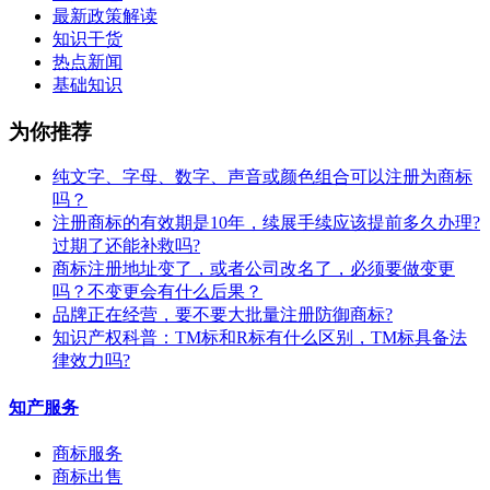
最新政策解读
知识干货
热点新闻
基础知识
为你推荐
纯文字、字母、数字、声音或颜色组合可以注册为商标
吗？
注册商标的有效期是10年，续展手续应该提前多久办理?
过期了还能补救吗?
商标注册地址变了，或者公司改名了，必须要做变更
吗？不变更会有什么后果？
​品牌正在经营，要不要大批量注册防御商标?
知识产权科普：TM标和R标有什么区别，TM标具备法
律效力吗?
知产服务
商标服务
商标出售