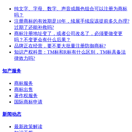
纯文字、字母、数字、声音或颜色组合可以注册为商标
吗？
注册商标的有效期是10年，续展手续应该提前多久办理?
过期了还能补救吗?
商标注册地址变了，或者公司改名了，必须要做变更
吗？不变更会有什么后果？
​品牌正在经营，要不要大批量注册防御商标?
知识产权科普：TM标和R标有什么区别，TM标具备法
律效力吗?
知产服务
商标服务
商标出售
著作权服务
国际商标申请
新闻动态
最新政策解读