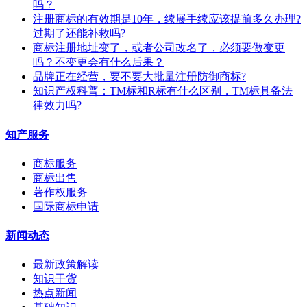
吗？
注册商标的有效期是10年，续展手续应该提前多久办理?
过期了还能补救吗?
商标注册地址变了，或者公司改名了，必须要做变更
吗？不变更会有什么后果？
​品牌正在经营，要不要大批量注册防御商标?
知识产权科普：TM标和R标有什么区别，TM标具备法
律效力吗?
知产服务
商标服务
商标出售
著作权服务
国际商标申请
新闻动态
最新政策解读
知识干货
热点新闻