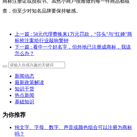
商标注册证或授权书。虽然小商户很难做到每一件商品都核
查，但至少对知名品牌要保持敏感。
上一篇
: 58元代理费换来1万元罚款，“莎头”与“红婵”商
标抢注案给行业敲响警钟
下一篇
: 看中一个好名字，但外地已注册成商标，我该
怎么办？
新闻动态
最新政策解读
知识干货
热点新闻
基础知识
为你推荐
纯文字、字母、数字、声音或颜色组合可以注册为商标
吗？