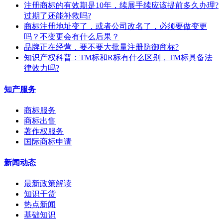
注册商标的有效期是10年，续展手续应该提前多久办理?
过期了还能补救吗?
商标注册地址变了，或者公司改名了，必须要做变更
吗？不变更会有什么后果？
​品牌正在经营，要不要大批量注册防御商标?
知识产权科普：TM标和R标有什么区别，TM标具备法
律效力吗?
知产服务
商标服务
商标出售
著作权服务
国际商标申请
新闻动态
最新政策解读
知识干货
热点新闻
基础知识