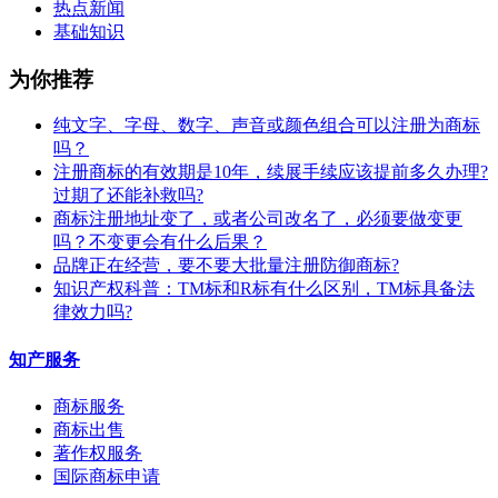
热点新闻
基础知识
为你推荐
纯文字、字母、数字、声音或颜色组合可以注册为商标
吗？
注册商标的有效期是10年，续展手续应该提前多久办理?
过期了还能补救吗?
商标注册地址变了，或者公司改名了，必须要做变更
吗？不变更会有什么后果？
​品牌正在经营，要不要大批量注册防御商标?
知识产权科普：TM标和R标有什么区别，TM标具备法
律效力吗?
知产服务
商标服务
商标出售
著作权服务
国际商标申请