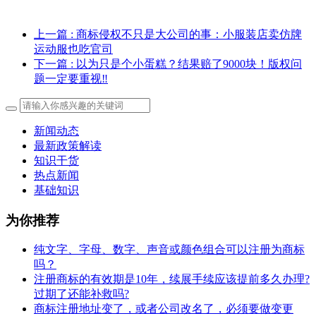
上一篇
: 商标侵权不只是大公司的事：小服装店卖仿牌
运动服也吃官司
下一篇
: 以为只是个小蛋糕？结果赔了9000块！版权问
题一定要重视‼️
新闻动态
最新政策解读
知识干货
热点新闻
基础知识
为你推荐
纯文字、字母、数字、声音或颜色组合可以注册为商标
吗？
注册商标的有效期是10年，续展手续应该提前多久办理?
过期了还能补救吗?
商标注册地址变了，或者公司改名了，必须要做变更