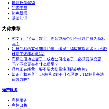
最新政策解读
知识干货
热点新闻
基础知识
为你推荐
纯文字、字母、数字、声音或颜色组合可以注册为商标
吗？
注册商标的有效期是10年，续展手续应该提前多久办理?
过期了还能补救吗?
商标注册地址变了，或者公司改名了，必须要做变更
吗？不变更会有什么后果？
​品牌正在经营，要不要大批量注册防御商标?
知识产权科普：TM标和R标有什么区别，TM标具备法
律效力吗?
知产服务
商标服务
商标出售