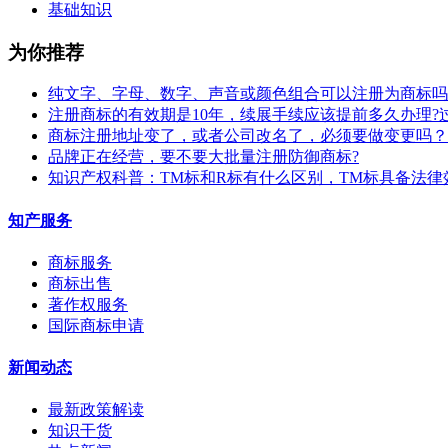
基础知识
为你推荐
纯文字、字母、数字、声音或颜色组合可以注册为商标吗
注册商标的有效期是10年，续展手续应该提前多久办理?
商标注册地址变了，或者公司改名了，必须要做变更吗？
​品牌正在经营，要不要大批量注册防御商标?
知识产权科普：TM标和R标有什么区别，TM标具备法律
知产服务
商标服务
商标出售
著作权服务
国际商标申请
新闻动态
最新政策解读
知识干货