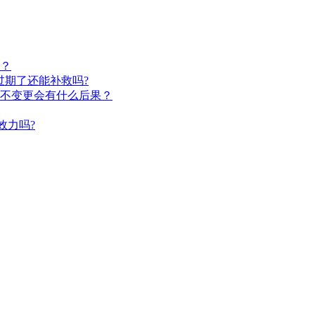
？
过期了还能补救吗?
不变更会有什么后果？
效力吗?