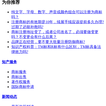
为你推荐
纯文字、字母、数字、声音或颜色组合可以注册为商标
吗？
注册商标的有效期是10年，续展手续应该提前多久办理?
过期了还能补救吗?
商标注册地址变了，或者公司改名了，必须要做变更
吗？不变更会有什么后果？
​品牌正在经营，要不要大批量注册防御商标?
知识产权科普：TM标和R标有什么区别，TM标具备法
律效力吗?
知产服务
商标服务
商标出售
著作权服务
国际商标申请
新闻动态