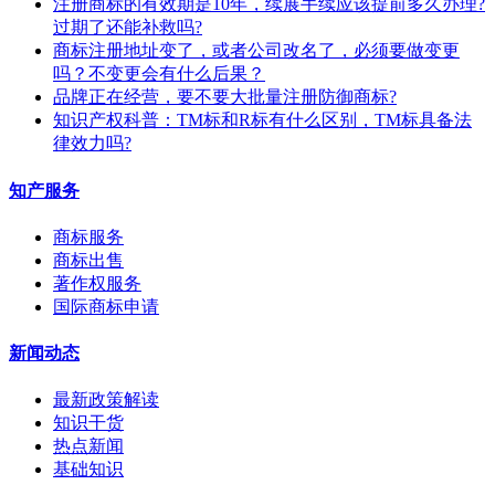
注册商标的有效期是10年，续展手续应该提前多久办理?
过期了还能补救吗?
商标注册地址变了，或者公司改名了，必须要做变更
吗？不变更会有什么后果？
​品牌正在经营，要不要大批量注册防御商标?
知识产权科普：TM标和R标有什么区别，TM标具备法
律效力吗?
知产服务
商标服务
商标出售
著作权服务
国际商标申请
新闻动态
最新政策解读
知识干货
热点新闻
基础知识