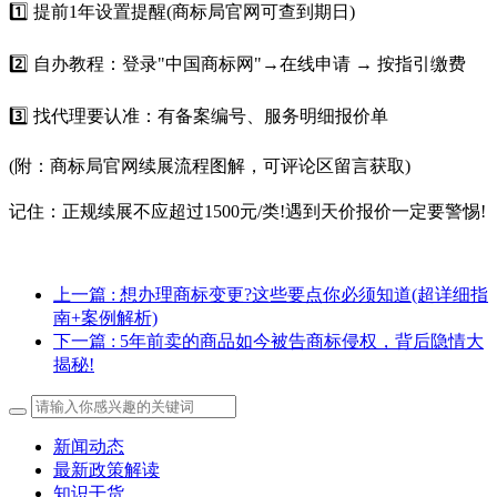
1️⃣ 提前1年设置提醒(商标局官网可查到期日)
2️⃣ 自办教程：登录"中国商标网"→在线申请 → 按指引缴费
3️⃣ 找代理要认准：有备案编号、服务明细报价单
(附：商标局官网续展流程图解，可评论区留言获取)
记住：正规续展不应超过1500元/类!遇到天价报价一定要警惕!
上一篇
: 想办理商标变更?这些要点你必须知道(超详细指
南+案例解析)
下一篇
: 5年前卖的商品如今被告商标侵权，背后隐情大
揭秘!
新闻动态
最新政策解读
知识干货