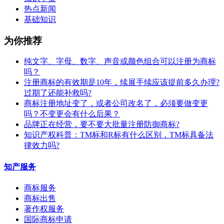
热点新闻
基础知识
为你推荐
纯文字、字母、数字、声音或颜色组合可以注册为商标
吗？
注册商标的有效期是10年，续展手续应该提前多久办理?
过期了还能补救吗?
商标注册地址变了，或者公司改名了，必须要做变更
吗？不变更会有什么后果？
​品牌正在经营，要不要大批量注册防御商标?
知识产权科普：TM标和R标有什么区别，TM标具备法
律效力吗?
知产服务
商标服务
商标出售
著作权服务
国际商标申请