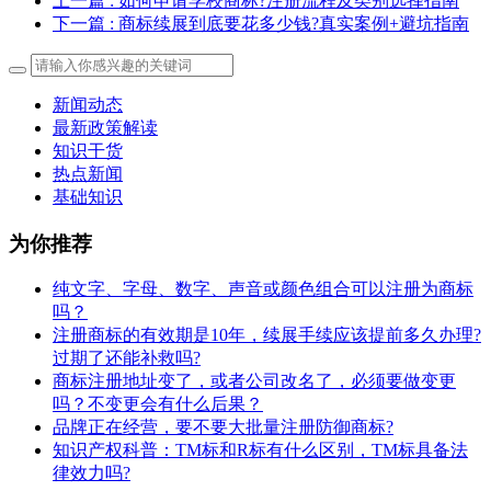
上一篇
: 如何申请学校商标?注册流程及类别选择指南
下一篇
: 商标续展到底要花多少钱?真实案例+避坑指南
新闻动态
最新政策解读
知识干货
热点新闻
基础知识
为你推荐
纯文字、字母、数字、声音或颜色组合可以注册为商标
吗？
注册商标的有效期是10年，续展手续应该提前多久办理?
过期了还能补救吗?
商标注册地址变了，或者公司改名了，必须要做变更
吗？不变更会有什么后果？
​品牌正在经营，要不要大批量注册防御商标?
知识产权科普：TM标和R标有什么区别，TM标具备法
律效力吗?