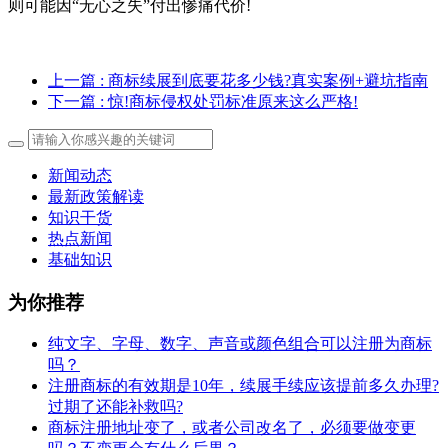
则可能因“无心之失”付出惨痛代价!
上一篇
: 商标续展到底要花多少钱?真实案例+避坑指南
下一篇
: 惊!商标侵权处罚标准原来这么严格!
新闻动态
最新政策解读
知识干货
热点新闻
基础知识
为你推荐
纯文字、字母、数字、声音或颜色组合可以注册为商标
吗？
注册商标的有效期是10年，续展手续应该提前多久办理?
过期了还能补救吗?
商标注册地址变了，或者公司改名了，必须要做变更