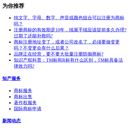
为你推荐
纯文字、字母、数字、声音或颜色组合可以注册为商标
吗？
注册商标的有效期是10年，续展手续应该提前多久办理?
过期了还能补救吗?
商标注册地址变了，或者公司改名了，必须要做变更
吗？不变更会有什么后果？
​品牌正在经营，要不要大批量注册防御商标?
知识产权科普：TM标和R标有什么区别，TM标具备法
律效力吗?
知产服务
商标服务
商标出售
著作权服务
国际商标申请
新闻动态