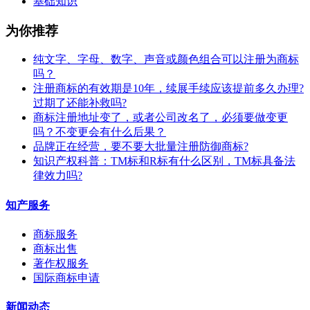
基础知识
为你推荐
纯文字、字母、数字、声音或颜色组合可以注册为商标
吗？
注册商标的有效期是10年，续展手续应该提前多久办理?
过期了还能补救吗?
商标注册地址变了，或者公司改名了，必须要做变更
吗？不变更会有什么后果？
​品牌正在经营，要不要大批量注册防御商标?
知识产权科普：TM标和R标有什么区别，TM标具备法
律效力吗?
知产服务
商标服务
商标出售
著作权服务
国际商标申请
新闻动态