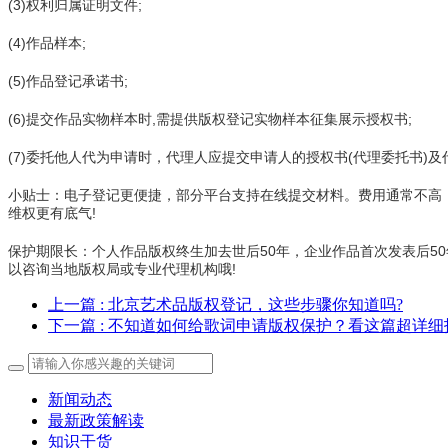
(3)权利归属证明文件;
(4)作品样本;
(5)作品登记承诺书;
(6)提交作品实物样本时,需提供版权登记实物样本征集展示授权书;
(7)委托他人代为申请时，代理人应提交申请人的授权书(代理委托书)
小贴士：电子登记更便捷，部分平台支持在线提交材料。费用通常不高
维权更有底气!
保护期限长：个人作品版权终生加去世后50年，企业作品首次发表后5
以咨询当地版权局或专业代理机构哦!
上一篇
: 北京艺术品版权登记，这些步骤你知道吗?
下一篇
: 不知道如何给歌词申请版权保护？看这篇超详
新闻动态
最新政策解读
知识干货