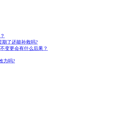
？
过期了还能补救吗?
不变更会有什么后果？
效力吗?