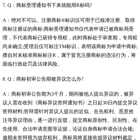
7. Q：商标受理通知书下来就能用R标吗?
A：绝对不可以。注册商标®标识仅可用于已核准注册、取得
商标注册证的商标;商标受理通知书仅代表申请已被商标局受
理，不代表商标已获得专用权，此时商标处于审查期，专用权
尚未确立;受理后仅可标注TM标识，表明该商标为申请中商标;
擅自对未核准商标标注R，属于冒充注册商标的违法行为，将
面临行政处罚及法律风险。
8. Q：商标初审公告期被异议怎么办?
A：商标初审公告期为3个月，期间被他人提出异议的，被异
议人需在收到《商标异议答辩通知书》之日起30日内提交异议
答辩材料;答辩需针对异议人提出的近似、在先权利、恶意抢
注等异议理由，逐一进行反驳，提交商标原创性、区别性、在
先使用、合法申请意图等证据，论证自身商标申请合法合规;
逾期未答辩视为放弃权利，商标局将直接依据异议材料裁定，