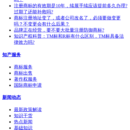
注册商标的有效期是10年，续展手续应该提前多久办理?
过期了还能补救吗?
商标注册地址变了，或者公司改名了，必须要做变更
吗？不变更会有什么后果？
​品牌正在经营，要不要大批量注册防御商标?
知识产权科普：TM标和R标有什么区别，TM标具备法
律效力吗?
知产服务
商标服务
商标出售
著作权服务
国际商标申请
新闻动态
最新政策解读
知识干货
热点新闻
基础知识