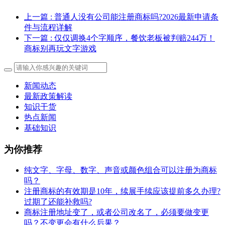
上一篇
: 普通人没有公司能注册商标吗?2026最新申请条
件与流程详解
下一篇
: 仅仅调换4个字顺序，餐饮老板被判赔244万！
商标别再玩文字游戏
新闻动态
最新政策解读
知识干货
热点新闻
基础知识
为你推荐
纯文字、字母、数字、声音或颜色组合可以注册为商标
吗？
注册商标的有效期是10年，续展手续应该提前多久办理?
过期了还能补救吗?
商标注册地址变了，或者公司改名了，必须要做变更
吗？不变更会有什么后果？