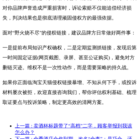
对你品牌声誉造成严重损害时，诉讼索赔不仅能追偿经济损
失，判决结果也是彻底清理顽固侵权方的最强依据。
面对“野火烧不尽”的侵权链接，建议品牌方日常做好两件事：
一是提前布局知识产权确权，二是定期监测抓链接，发现后第
一时间固定证据(网页截图、录屏、甚至公证购买)，避免对方
删链灭迹。维权不是一次性动作，而是需要策略的持久战。
如果你正面临淘宝天猫侵权链接暴增、不知从何下手，或投诉
材料屡次被拒，欢迎直接咨询我们，帮你评估权利基础、梳理
取证要点与投诉策略，制定更高效的清网方案。
上一篇
: 卖酒杯标题带了“高档”二字，顾客举报到我该
怎么办？
下一篇
: 全季酒店合作到期，改名“全李”：是巧合，还