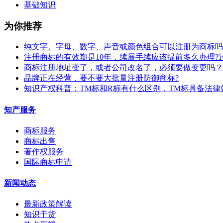
基础知识
为你推荐
纯文字、字母、数字、声音或颜色组合可以注册为商标吗
注册商标的有效期是10年，续展手续应该提前多久办理?
商标注册地址变了，或者公司改名了，必须要做变更吗？
​品牌正在经营，要不要大批量注册防御商标?
知识产权科普：TM标和R标有什么区别，TM标具备法律
知产服务
商标服务
商标出售
著作权服务
国际商标申请
新闻动态
最新政策解读
知识干货