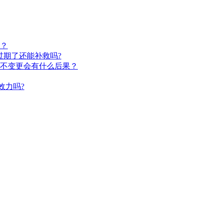
？
过期了还能补救吗?
不变更会有什么后果？
效力吗?