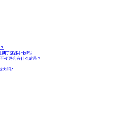
？
过期了还能补救吗?
不变更会有什么后果？
效力吗?