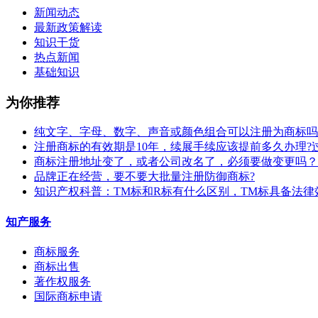
新闻动态
最新政策解读
知识干货
热点新闻
基础知识
为你推荐
纯文字、字母、数字、声音或颜色组合可以注册为商标吗
注册商标的有效期是10年，续展手续应该提前多久办理?
商标注册地址变了，或者公司改名了，必须要做变更吗？
​品牌正在经营，要不要大批量注册防御商标?
知识产权科普：TM标和R标有什么区别，TM标具备法律
知产服务
商标服务
商标出售
著作权服务
国际商标申请