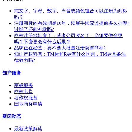
纯文字、字母、数字、声音或颜色组合可以注册为商标
吗？
注册商标的有效期是10年，续展手续应该提前多久办理?
过期了还能补救吗?
商标注册地址变了，或者公司改名了，必须要做变更
吗？不变更会有什么后果？
​品牌正在经营，要不要大批量注册防御商标?
知识产权科普：TM标和R标有什么区别，TM标具备法
律效力吗?
知产服务
商标服务
商标出售
著作权服务
国际商标申请
新闻动态
最新政策解读