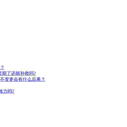
？
过期了还能补救吗?
不变更会有什么后果？
效力吗?