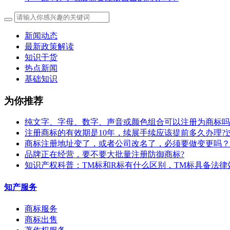
新闻动态
最新政策解读
知识干货
热点新闻
基础知识
为你推荐
纯文字、字母、数字、声音或颜色组合可以注册为商标吗
注册商标的有效期是10年，续展手续应该提前多久办理?
商标注册地址变了，或者公司改名了，必须要做变更吗？
​品牌正在经营，要不要大批量注册防御商标?
知识产权科普：TM标和R标有什么区别，TM标具备法律
知产服务
商标服务
商标出售