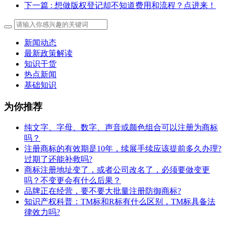
下一篇
: 想做版权登记却不知道费用和流程？点进来！
新闻动态
最新政策解读
知识干货
热点新闻
基础知识
为你推荐
纯文字、字母、数字、声音或颜色组合可以注册为商标
吗？
注册商标的有效期是10年，续展手续应该提前多久办理?
过期了还能补救吗?
商标注册地址变了，或者公司改名了，必须要做变更
吗？不变更会有什么后果？
​品牌正在经营，要不要大批量注册防御商标?
知识产权科普：TM标和R标有什么区别，TM标具备法
律效力吗?