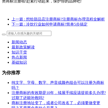
类商标注册啦!赶紧行动起来，保护你的品牌吧!
上一篇
: 想给甜品店注册商标?注册商标办理流程全解析
下一篇
: 冷饮行业如何申请商标?简单5步搞定
新闻动态
最新政策解读
知识干货
热点新闻
基础知识
为你推荐
纯文字、字母、数字、声音或颜色组合可以注册为商标
吗？
注册商标的有效期是10年，续展手续应该提前多久办理?
过期了还能补救吗?
商标注册地址变了，或者公司改名了，必须要做变更
吗？不变更会有什么后果？