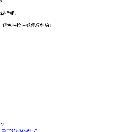
标。
能被撤销。
，避免被抢注或侵权纠纷!
南！
？
过期了还能补救吗?