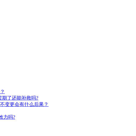
？
过期了还能补救吗?
不变更会有什么后果？
效力吗?