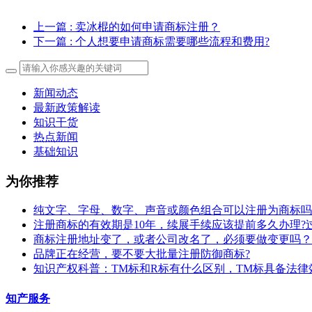
上一篇
: 卖冰棍的如何申请商标注册？
下一篇
: 个人想要申请商标需要哪些流程和费用?
新闻动态
最新政策解读
知识干货
热点新闻
基础知识
为你推荐
纯文字、字母、数字、声音或颜色组合可以注册为商标吗
注册商标的有效期是10年，续展手续应该提前多久办理?
商标注册地址变了，或者公司改名了，必须要做变更吗？
​品牌正在经营，要不要大批量注册防御商标?
知识产权科普：TM标和R标有什么区别，TM标具备法律
知产服务