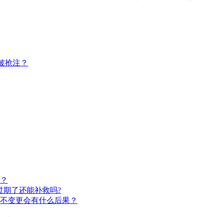
被抢注？
？
过期了还能补救吗?
不变更会有什么后果？