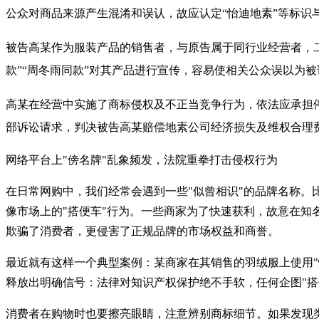
公众对商品来源产生混淆和误认，故应认定“怡迪地素”等标识与
被告高某作为服装产品的销售者，与原告属于同行业经营者，二
款”“周冬雨同款”对其产品进行宣传，容易使相关公众误以为
高某在经营中实施了商标侵权及不正当竞争行为，依法应承担
部诉讼请求，判决被告高某赔偿地素公司经济损失及维权合理费
网络平台上"傍名牌"乱象频发，法院重拳打击侵权行为
在日常网购中，我们经常会遇到一些"似曾相识"的品牌名称。比
像市场上的"搭便车"行为。一些商家为了快速获利，故意在知名
欺骗了消费者，更侵害了正规品牌的市场权益和商誉。
最近就有这样一个典型案例：某商家在其销售的羽绒服上使用"
释放出明确信号：法律对知识产权保护绝不手软，任何企图"搭
消费者在购物时也要擦亮眼睛，注意辨别商标细节。如果发现