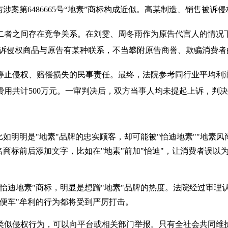
涉案第6486665号“地素”商标构成近似。高某制造、销售被
者之间存在竞争关系。在刘雯、周冬雨作为原告代言人的情况下
被诉侵权商品与原告有某种联系，不当攀附原告商誉、欺骗消费
停止侵权、赔偿损失的民事责任。最终，法院参考同行业平均利
用共计500万元。一审判决后，双方当事人均未提起上诉，判
如明明是"地素"品牌的忠实顾客，却可能被"怡迪地素""地素风尚
商标前后添加文字，比如在"地素"前加"怡迪"，让消费者误以为
怡迪地素"商标，明显是想蹭"地素"品牌的热度。法院经过审理
便车"牟利的行为都将受到严厉打击。
类似侵权行为，可以向平台或相关部门举报。只有全社会共同维