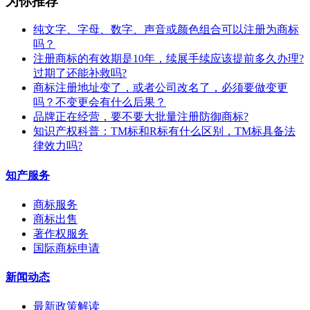
为你推荐
纯文字、字母、数字、声音或颜色组合可以注册为商标
吗？
注册商标的有效期是10年，续展手续应该提前多久办理?
过期了还能补救吗?
商标注册地址变了，或者公司改名了，必须要做变更
吗？不变更会有什么后果？
​品牌正在经营，要不要大批量注册防御商标?
知识产权科普：TM标和R标有什么区别，TM标具备法
律效力吗?
知产服务
商标服务
商标出售
著作权服务
国际商标申请
新闻动态
最新政策解读