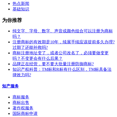
热点新闻
基础知识
为你推荐
纯文字、字母、数字、声音或颜色组合可以注册为商标
吗？
注册商标的有效期是10年，续展手续应该提前多久办理?
过期了还能补救吗?
商标注册地址变了，或者公司改名了，必须要做变更
吗？不变更会有什么后果？
​品牌正在经营，要不要大批量注册防御商标?
知识产权科普：TM标和R标有什么区别，TM标具备法
律效力吗?
知产服务
商标服务
商标出售
著作权服务
国际商标申请