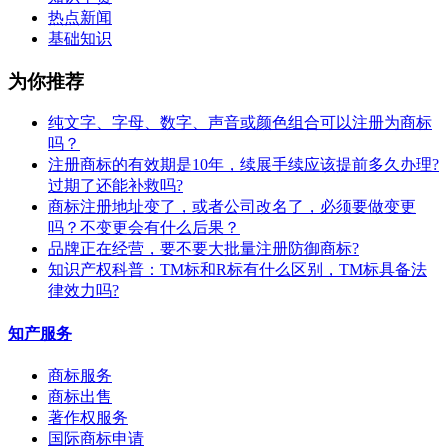
热点新闻
基础知识
为你推荐
纯文字、字母、数字、声音或颜色组合可以注册为商标
吗？
注册商标的有效期是10年，续展手续应该提前多久办理?
过期了还能补救吗?
商标注册地址变了，或者公司改名了，必须要做变更
吗？不变更会有什么后果？
​品牌正在经营，要不要大批量注册防御商标?
知识产权科普：TM标和R标有什么区别，TM标具备法
律效力吗?
知产服务
商标服务
商标出售
著作权服务
国际商标申请