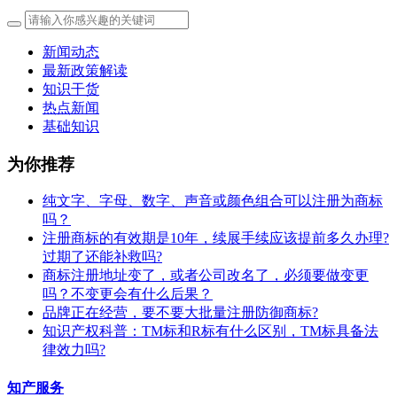
新闻动态
最新政策解读
知识干货
热点新闻
基础知识
为你推荐
纯文字、字母、数字、声音或颜色组合可以注册为商标
吗？
注册商标的有效期是10年，续展手续应该提前多久办理?
过期了还能补救吗?
商标注册地址变了，或者公司改名了，必须要做变更
吗？不变更会有什么后果？
​品牌正在经营，要不要大批量注册防御商标?
知识产权科普：TM标和R标有什么区别，TM标具备法
律效力吗?
知产服务