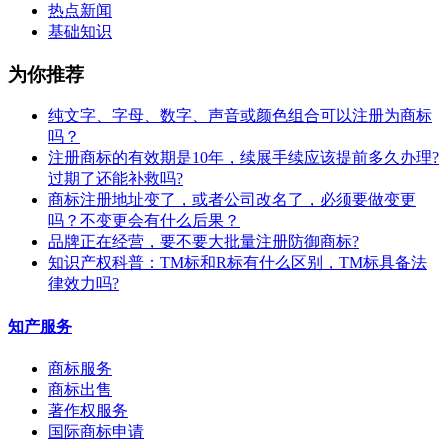
热点新闻
基础知识
为你推荐
纯文字、字母、数字、声音或颜色组合可以注册为商标
吗？
注册商标的有效期是10年，续展手续应该提前多久办理?
过期了还能补救吗?
商标注册地址变了，或者公司改名了，必须要做变更
吗？不变更会有什么后果？
​品牌正在经营，要不要大批量注册防御商标?
知识产权科普：TM标和R标有什么区别，TM标具备法
律效力吗?
知产服务
商标服务
商标出售
著作权服务
国际商标申请